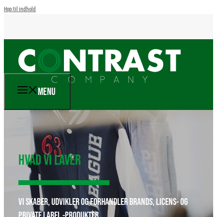
Hop til indhold
MENU
HVAD VI LAVER
VI SKABER, UDVIKLER OG FORHANDLER BRANDS, LICENS- OG
PRIVATE LABEL -PRODUKTER