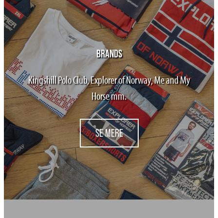
BRANDS
Kingshill Polo Club, Explorer of Norway, Me and My
Horse mm.
SE MERE