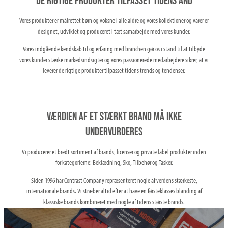
DE RIGTIGE PRODUKTER TILPASSET TIDENS ÅND
Vores produkter er målrettet børn og voksne i alle aldre og vores kollektioner og varer er
designet, udviklet og produceret i tæt samarbejde med vores kunder.
Vores indgående kendskab til og erfaring med branchen gør os i stand til at tilbyde
vores kunder stærke markedsindsigter og vores passionerede medarbejdere sikrer, at vi
leverer de rigtige produkter tilpasset tidens trends og tendenser.
VÆRDIEN AF ET STÆRKT BRAND MÅ IKKE
UNDERVURDERES
Vi producerer et bredt sortiment af brands, licenser og private label produkter inden
for kategorierne: Beklædning, Sko, Tilbehør og Tasker.
Siden 1996 har Contrast Company repræsenteret nogle af verdens stærkeste,
internationale brands. Vi stræber altid efter at have en førsteklasses blanding af
klassiske brands kombineret med nogle af tidens største brands.