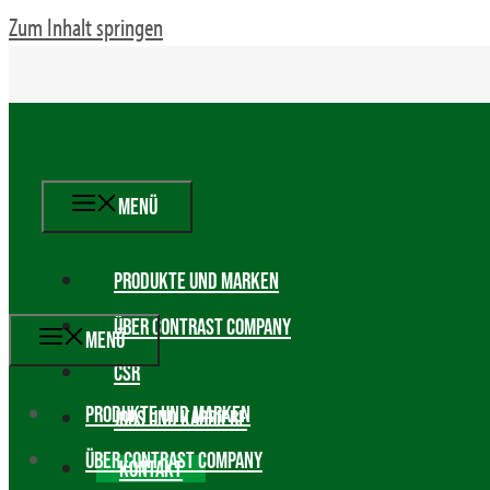
Zum Inhalt springen
MENÜ
PRODUKTE UND MARKEN
ÜBER CONTRAST COMPANY
MENÜ
CSR
PRODUKTE UND MARKEN
JOBS UND KARRIERE
ÜBER CONTRAST COMPANY
KONTAKT